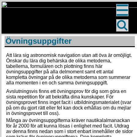
Övningsuppgifter
Att lära sig astronomisk navigation utan att öva är omöjligt.
Önskar du lära dig behärska de olika metoderna,
tabellerna, formulären och plottning finns här
övningsuppgifter på alla delmoment samt ett antal
kompletta övningar på de olika metoderna som summerar
alla momenten i en och samma övningsuppgift.
Avslutningsvis finns ett övningsprov för dig som göra en
sista repetition för att bekräfta dina kunskaper. För
övningsprovet finns inget facit i utbildningsmaterialet (svar
på om du gjort rätt eller fel kan dock erhållas om du mejlar
in övningsprovet till oss).
Många av övningsuppgifterna kräver nautikalalmanackan
för år 2000 för att kunna lösas i enlighet med facit. Utdrag
av denna finns nedan som i stort enbart innehåller de sidor
som krävs för övningsuppgifterna. Den kompletta