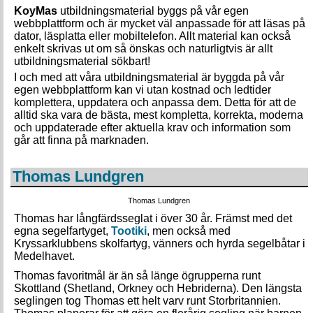
KoyMas
utbildningsmaterial byggs på vår egen
webbplattform och är mycket väl anpassade för att läsas på
dator, läsplatta eller mobiltelefon. Allt material kan också
enkelt skrivas ut om så önskas och naturligtvis är allt
utbildningsmaterial sökbart!
I och med att våra utbildningsmaterial är byggda på vår
egen webbplattform kan vi utan kostnad och ledtider
komplettera, uppdatera och anpassa dem. Detta för att de
alltid ska vara de bästa, mest kompletta, korrekta, moderna
och uppdaterade efter aktuella krav och information som
går att finna på marknaden.
Thomas Lundgren
Thomas Lundgren
Thomas har långfärdsseglat i över 30 år. Främst med det
egna segelfartyget,
Tootiki
, men också med
Kryssarklubbens skolfartyg, vänners och hyrda segelbåtar i
Medelhavet.
Thomas favoritmål är än så länge ögrupperna runt
Skottland (Shetland, Orkney och Hebriderna). Den längsta
seglingen tog Thomas ett helt varv runt Storbritannien.