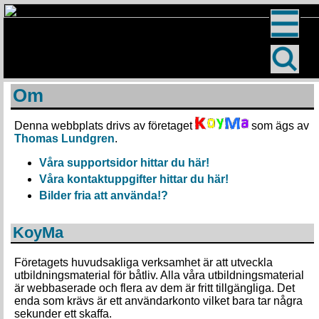
Om
Denna webbplats drivs av företaget
som ägs av
Thomas Lundgren
.
Våra supportsidor hittar du här!
Våra kontaktuppgifter hittar du här!
Bilder fria att använda!
?
KoyMa
Företagets huvudsakliga verksamhet är att utveckla
utbildningsmaterial för båtliv. Alla våra utbildningsmaterial
är webbaserade och flera av dem är fritt tillgängliga. Det
enda som krävs är ett användarkonto vilket bara tar några
sekunder ett skaffa.